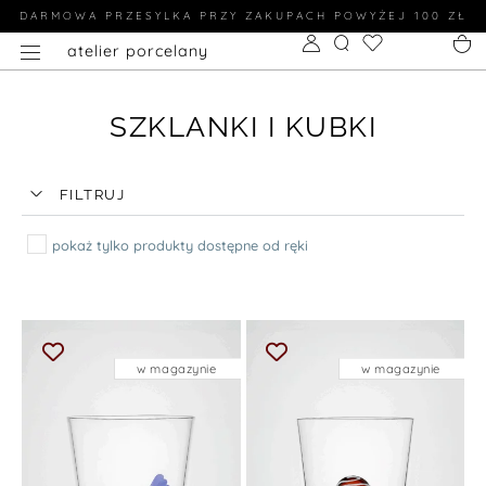
DARMOWA PRZESYLKA PRZY ZAKUPACH POWYŻEJ 100 ZŁ
atelier porcelany
SZKLANKI I KUBKI
FILTRUJ
pokaż tylko produkty dostępne od ręki
w magazynie
w magazynie