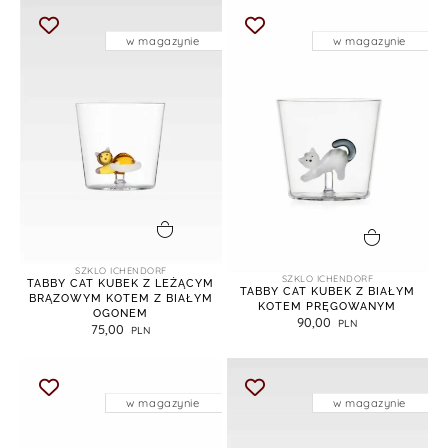
w magazynie
w magazynie
dodaj do koszyka
dodaj do koszyka
SZKLO ICHENDORF
SZKLO ICHENDORF
TABBY CAT KUBEK Z LEŻĄCYM
TABBY CAT KUBEK Z BIAŁYM
BRĄZOWYM KOTEM Z BIAŁYM
KOTEM PRĘGOWANYM
OGONEM
90,00
75,00
w magazynie
w magazynie