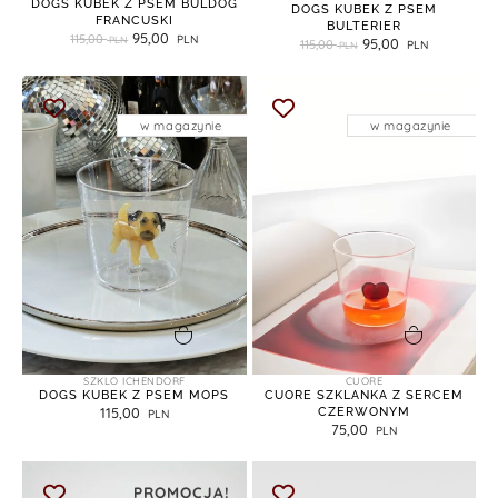
DOGS KUBEK Z PSEM BULDOG
DOGS KUBEK Z PSEM
FRANCUSKI
BULTERIER
95,00
115,00
95,00
115,00
w magazynie
w magazynie
dodaj do koszyka
dodaj do koszyka
SZKLO ICHENDORF
CUORE
DOGS KUBEK Z PSEM MOPS
CUORE SZKLANKA Z SERCEM
115,00
CZERWONYM
75,00
PROMOCJA!