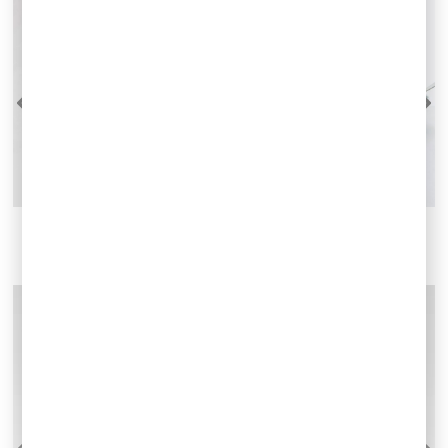
dodaj do koszyka
dodaj do koszyka
BOUQUET VASE 37 CM
ALICE BUTELKA GRZYBEK
GŁADKI
FIOLET
190,00
275,00
PROMOCJA!