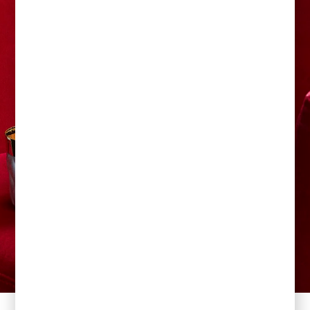
> ZOBACZ :
SKLEP ONLINE Z PORCELANĄ FURSTENBERG ORAZ SZKŁEM