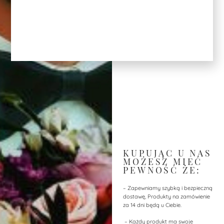
KUPUJĄC U NAS
MOŻESZ MIEĆ
PEWNOŚĆ ŻE:
– Zapewniamy szybką i bezpieczną
dostawę, Produkty na zamówienie
za 14 dni będą u Ciebie.
– Każdy produkt ma swoje