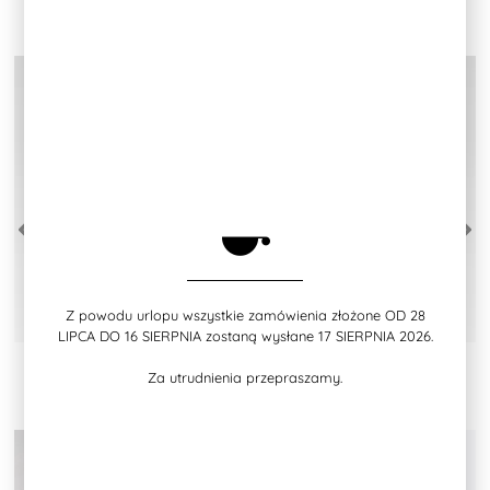
ICHENDORF MILANO
GOBLETY DO
BESTSELLERY NA PREZENT
SZAMPANA
> ZOBACZ :
Z powodu urlopu wszystkie zamówienia złożone OD 28
dodaj do koszyka
dodaj do koszyka
LIPCA DO 16 SIERPNIA zostaną wysłane 17 SIERPNIA 2026.
CORAL REEF KUBEK
DESERT PLANTS KAKTUS
NIEBIESKI KORAL
ŻÓŁTY KWIAT
Za utrudnienia przepraszamy.
75,00
75,00