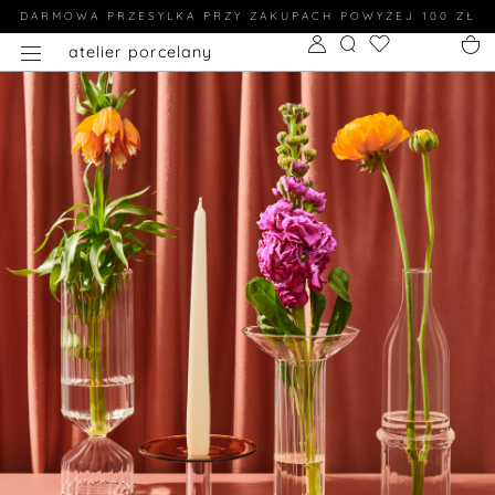
DARMOWA PRZESYLKA PRZY ZAKUPACH POWYŻEJ 100 ZŁ
atelier porcelany