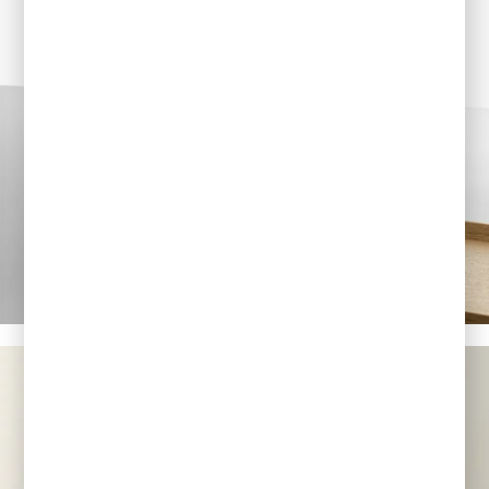
KOLOROWE
SZKLANKI NA
PREZENT
> ZOBACZ <