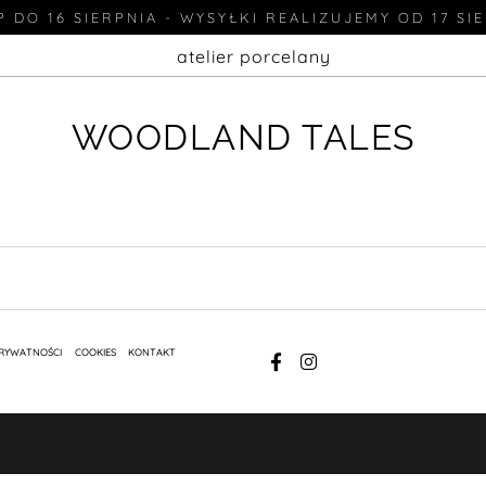
 DO 16 SIERPNIA - WYSYŁKI REALIZUJEMY OD 17 SI
atelier porcelany
WOODLAND TALES
PRYWATNOŚCI
COOKIES
KONTAKT