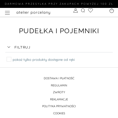
DARMOWA PRZESYLKA PRZY ZAKUPACH POWYŻEJ 100 ZŁ
atelier porcelany
PUDEŁKA I POJEMNIKI
FILTRUJ
pokaż tylko produkty dostępne od ręki
DOSTAWA I PŁATNOŚĆ
REGULAMIN
ZWROTY
REKLAMACJE
POLITYKA PRYWATNOŚCI
COOKIES