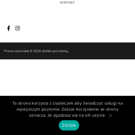
KONTAKT
Prawa autorskie © 2026 atelier porcelany
Ta strona korzysta z ciasteczek aby świadczyć usługi na
najwyższym poziomie. Dalsze korzystanie ze strony
oznacza, że zgadzasz się na ich użycie.
ZGODA