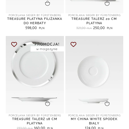
dodaj do koszyka
dodaj do koszyka
PORCELANA SIEGER BY FÜRSTENBERG
PORCELANA SIEGER BY FÜRSTENBERG
TREASURE PLATYNA FILIŻANKA
TREASURE TALERZ 20 CM
DO HERBATY
PLATYNA
598,00
250,00
321,00
PROMOCJA!
w magazynie
dodaj do koszyka
dodaj do koszyka
PORCELANA SIEGER BY FÜRSTENBERG
PORCELANA SIEGER BY FÜRSTENBERG
TREASURE TALERZ 18 CM
MY CHINA WHITE SPODEK
PLATYNA
BIAŁY
160,00
124,00
233,00