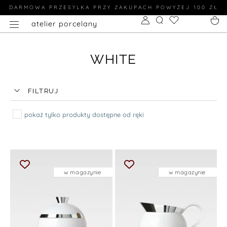
DARMOWA PRZESYLKA PRZY ZAKUPACH POWYŻEJ 100 ZŁ
atelier porcelany
WHITE
FILTRUJ
pokaż tylko produkty dostępne od ręki
w magazynie
w magazynie