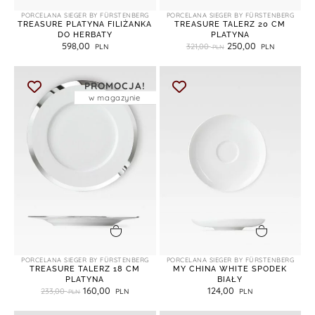
PORCELANA SIEGER BY FÜRSTENBERG
PORCELANA SIEGER BY FÜRSTENBERG
TREASURE PLATYNA FILIŻANKA
TREASURE TALERZ 20 CM
DO HERBATY
PLATYNA
598,00
250,00
321,00
PROMOCJA!
w magazynie
dodaj do koszyka
dodaj do koszyka
PORCELANA SIEGER BY FÜRSTENBERG
PORCELANA SIEGER BY FÜRSTENBERG
TREASURE TALERZ 18 CM
MY CHINA WHITE SPODEK
PLATYNA
BIAŁY
160,00
124,00
233,00