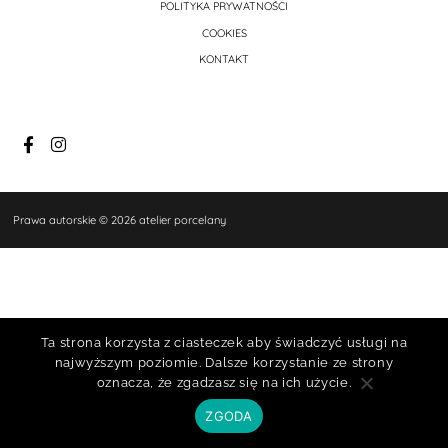
POLITYKA PRYWATNOŚCI
COOKIES
KONTAKT
Prawa autorskie © 2026 atelier porcelany
Ta strona korzysta z ciasteczek aby świadczyć usługi na
najwyższym poziomie. Dalsze korzystanie ze strony
oznacza, że zgadzasz się na ich użycie.
ZGODA