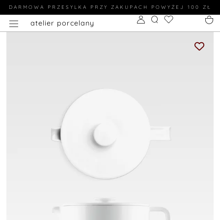
DARMOWA PRZESYLKA PRZY ZAKUPACH POWYŻEJ 100 ZŁ
atelier porcelany