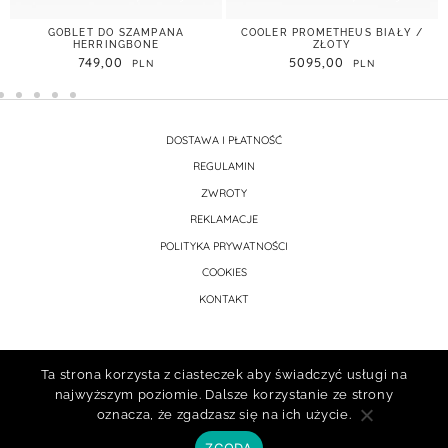
GOBLET DO SZAMPANA
COOLER PROMETHEUS BIAŁY /
HERRINGBONE
ZŁOTY
749,00
5095,00
DOSTAWA I PŁATNOŚĆ
REGULAMIN
ZWROTY
REKLAMACJE
POLITYKA PRYWATNOŚCI
COOKIES
KONTAKT
Ta strona korzysta z ciasteczek aby świadczyć usługi na
najwyższym poziomie. Dalsze korzystanie ze strony
oznacza, że zgadzasz się na ich użycie.
ZGODA