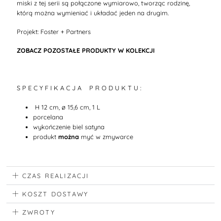
miski z tej serii są połączone wymiarowo, tworząc rodzinę,
którą można wymieniać i układać jeden na drugim.
Projekt: Foster + Partners
ZOBACZ POZOSTAŁE PRODUKTY W KOLEKCJI
S P E C Y F I K A C J A P R O D U K T U :
H 12 cm, ø 15,6 cm, 1 L
porcelana
wykończenie biel satyna
produkt
można
myć w zmywarce
CZAS REALIZACJI
KOSZT DOSTAWY
ZWROTY