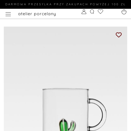
DARMOWA PRZESYLKA PRZY ZAKUPACH POWYŻEJ 100 ZŁ
atelier porcelany