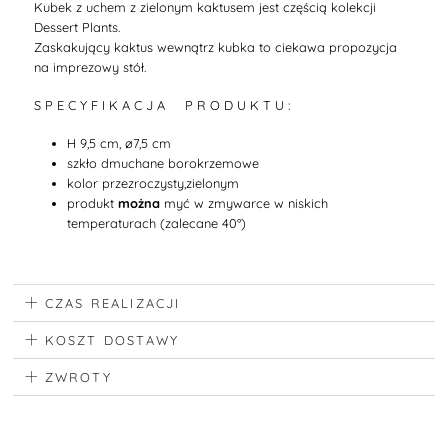
Kubek z uchem z zielonym kaktusem jest częścią kolekcji
Dessert Plants.
Zaskakujący kaktus wewnątrz kubka to ciekawa propozycja
na imprezowy stół.
S P E C Y F I K A C J A P R O D U K T U :
H 9,5 cm, ø7,5 cm
szkło dmuchane borokrzemowe
kolor przezroczysty,zielonym
produkt
można
myć w zmywarce w niskich
temperaturach (zalecane 40°)
CZAS REALIZACJI
KOSZT DOSTAWY
ZWROTY