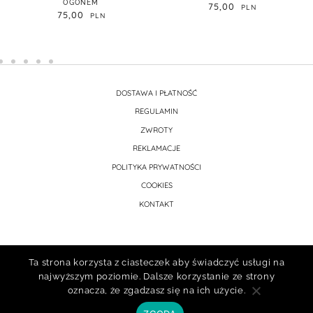
OGONEM
75,00
0
75,00
DOSTAWA I PŁATNOŚĆ
REGULAMIN
ZWROTY
REKLAMACJE
POLITYKA PRYWATNOŚCI
COOKIES
KONTAKT
Ta strona korzysta z ciasteczek aby świadczyć usługi na
najwyższym poziomie. Dalsze korzystanie ze strony
oznacza, że zgadzasz się na ich użycie.