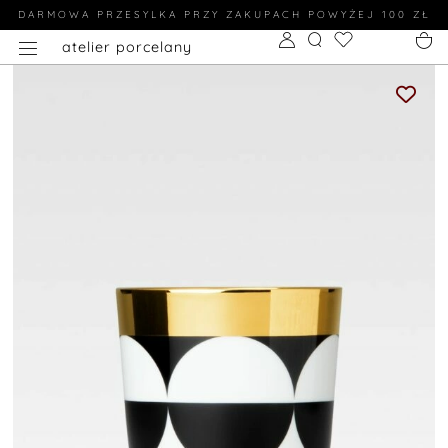
DARMOWA PRZESYLKA PRZY ZAKUPACH POWYŻEJ 100 ZŁ
atelier porcelany