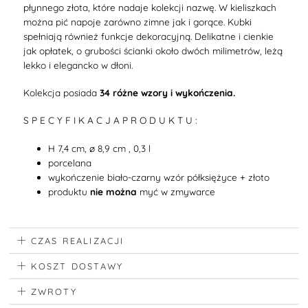
płynnego złota, które nadaje kolekcji nazwę. W kieliszkach
można pić napoje zarówno zimne jak i gorące. Kubki
spełniają również funkcje dekoracyjną. Delikatne i cienkie
jak opłatek, o grubości ścianki około dwóch milimetrów, leżą
lekko i elegancko w dłoni.
Kolekcja posiada
34 różne wzory i wykończenia.
S P E C Y F I K A C J A P R O D U K T U :
H 7,4 cm, ø 8,9 cm , 0,3 l
porcelana
wykończenie biało-czarny wzór półksiężyce + złoto
produktu
nie można
myć w zmywarce
CZAS REALIZACJI
KOSZT DOSTAWY
ZWROTY