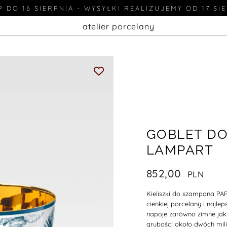
 DO 16 SIERPNIA - WYSYŁKI REALIZUJEMY OD 17 SI
atelier porcelany
GOBLET DO
LAMPART
852,00
Kieliszki do szampana P
cienkiej porcelany i najle
napoje zarówno zimne jak
grubości około dwóch mili