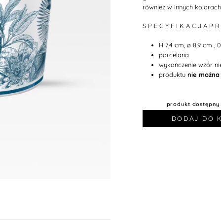
również w innych kolorach
S P E C Y F I K A C J A P R
H 7,4 cm, ø 8,9 cm , 0,
porcelana
wykończenie wzór nie
produktu
nie można
produkt dostępny
DODAJ DO 