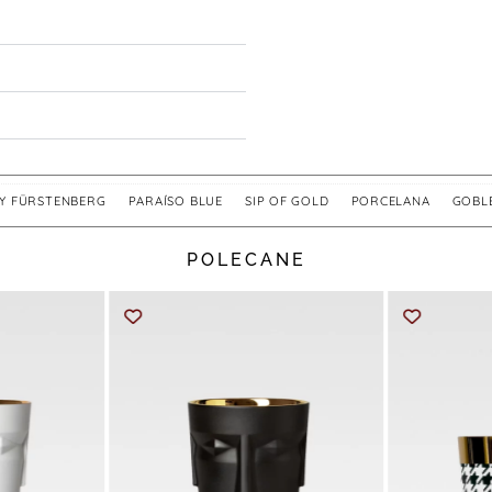
BY FÜRSTENBERG
,
PARAÍSO BLUE
,
SIP OF GOLD
,
PORCELANA
,
GOBL
POLECANE