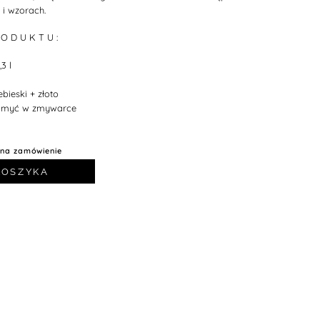
 i wzorach.
 O D U K T U :
3 l
bieski + złoto
myć w zmywarce
 na zamówienie
KOSZYKA