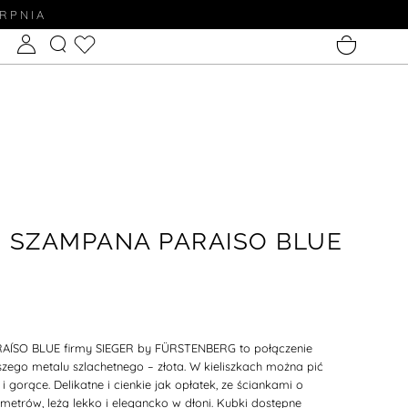
ERPNIA
 SZAMPANA PARAISO BLUE
ARAÍSO BLUE firmy SIEGER by FÜRSTENBERG
to połączenie
pszego metalu szlachetnego – złota
.
W kieliszkach można pić
 i gorące.
Delikatne i cienkie jak opłatek, ze ściankami o
metrów, leżą lekko i elegancko w dłoni. Kubki dostępne