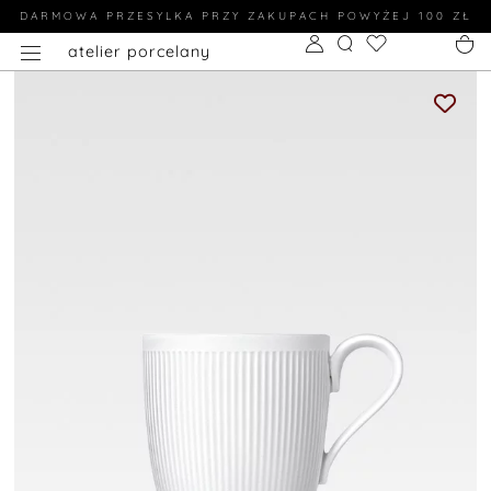
DARMOWA PRZESYLKA PRZY ZAKUPACH POWYŻEJ 100 ZŁ
atelier porcelany