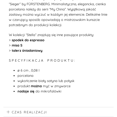
“Sieger” by FÜRSTENBERG. Minimalistyczna, elegancka, cienka
porcelana należy do serii “My China”.
Wyjątkową jakość
zastawy można wyczuć w każdym jej elemencie.
Delikatne linie
w czarujący sposób opowiadają o mistrzowskim kunszcie
potrzebnym do produkcji kolekcji.
W kolekcji
“Stella”
znajdują się inne pasujące produkty:
>
spodek do espresso
>
misa S
>
talerz śniadaniowy
S P E C Y F I K A C J A P R O D U K T U :
ø 6 cm , 0,08 l
porcelana
wykończenie biały satyna lub połysk
produkt
można
myć w zmywarce
nadaje się
do mikrofalówki
CZAS REALIZACJI