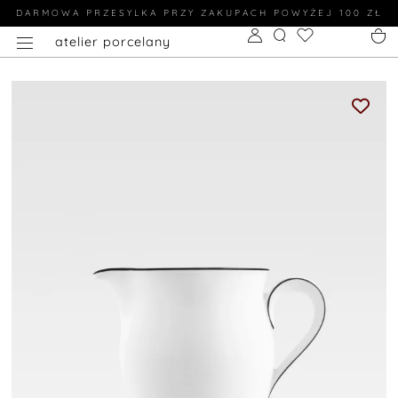
DARMOWA PRZESYLKA PRZY ZAKUPACH POWYŻEJ 100 ZŁ
atelier porcelany