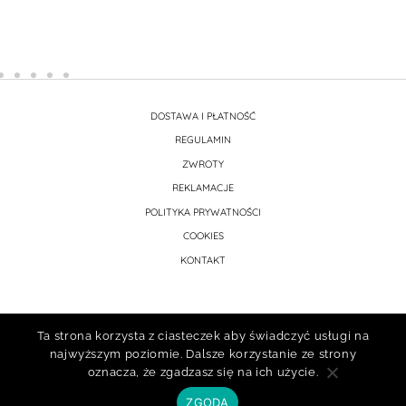
DOSTAWA I PŁATNOŚĆ
REGULAMIN
ZWROTY
REKLAMACJE
POLITYKA PRYWATNOŚCI
COOKIES
KONTAKT
Ta strona korzysta z ciasteczek aby świadczyć usługi na
najwyższym poziomie. Dalsze korzystanie ze strony
oznacza, że zgadzasz się na ich użycie.
ZGODA
Prawa autorskie © 2026 atelier porcelany