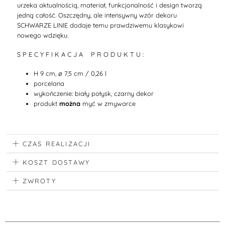
urzeka aktualnością, materiał, funkcjonalność i design tworzą
jedną całość. Oszczędny, ale intensywny wzór dekoru
SCHWARZE LINIE dodaje temu prawdziwemu klasykowi
nowego wdzięku.
S P E C Y F I K A C J A P R O D U K T U :
H 9 cm, ø 7,5 cm / 0,26 l
porcelana
wykończenie: biały połysk, czarny dekor
produkt
można
myć w zmywarce
CZAS REALIZACJI
KOSZT DOSTAWY
ZWROTY