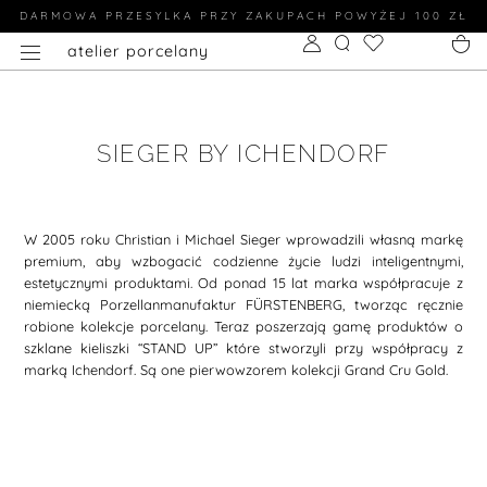
DARMOWA PRZESYLKA PRZY ZAKUPACH POWYŻEJ 100 ZŁ
atelier porcelany
SIEGER BY ICHENDORF
W 2005 roku Christian i Michael Sieger wprowadzili własną markę
premium, aby wzbogacić codzienne życie ludzi inteligentnymi,
estetycznymi produktami. Od ponad 15 lat marka współpracuje z
niemiecką Porzellanmanufaktur FÜRSTENBERG, tworząc ręcznie
robione kolekcje porcelany. Teraz poszerzają gamę produktów o
szklane kieliszki “STAND UP” które stworzyli przy współpracy z
marką Ichendorf. Są one pierwowzorem kolekcji Grand Cru Gold.