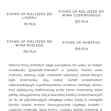
STAND UP KIELISZEK DO
STAND UP KIELISZEK DO
WINA CZERWONEGO
LIKIERU
105 PLN
95 PLN
STAND UP KIELISZEK DO
STAND UP KARAFKA
WINA BIAŁEGO
359 PLN
105 PLN
Historia firmy Ichendorf sięga początków XX wieku. W małym
miasteczku Quadrath-Ichendorf w pobliżu Kolonii wielu
mistrzów szklarzy użyło mieszanki substancji, wśród których
była krzemionka, aby nadać kształt przedmiotom
odpowiadającym wyrafinowanemu smakowi tamtego okresu.
Kod stylistyczny zdefiniowany przez cenne ornamenty, które
pełniły niewyjaśnioną rolę przewodnią kolekcji proponowanych
aż do lat pięćdziesiątych ubiegłego wieku, kiedy to nastąpiła
bardzo ważna zmiana: faworyzowanie czystego kształtu i
czystości materiału. Stare formy i ozdoby zostały zniesione, w