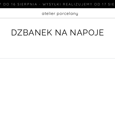
 DO 16 SIERPNIA - WYSYŁKI REALIZUJEMY OD 17 SI
atelier porcelany
DZBANEK NA NAPOJE