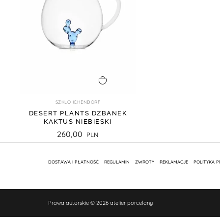
dodaj do koszyka
SZKLO ICHENDORF
DESERT PLANTS DZBANEK
KAKTUS NIEBIESKI
260,00
DOSTAWA I PŁATNOŚĆ
REGULAMIN
ZWROTY
REKLAMACJE
POLITYKA 
Prawa autorskie © 2026 atelier porcelany