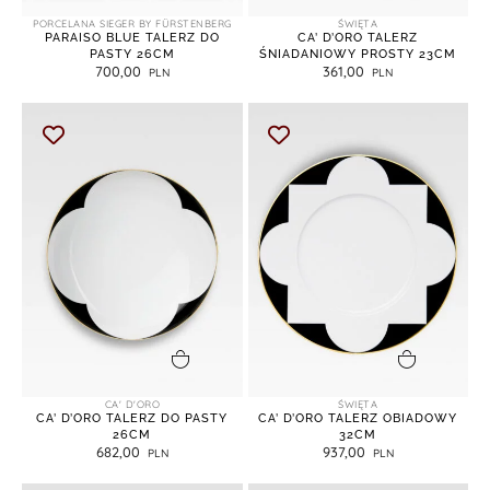
PORCELANA SIEGER BY FÜRSTENBERG
ŚWIĘTA
PARAISO BLUE TALERZ DO
CA’ D’ORO TALERZ
PASTY 26CM
ŚNIADANIOWY PROSTY 23CM
700,00
361,00
dodaj do koszyka
dodaj do koszyka
CA' D'ORO
ŚWIĘTA
CA’ D’ORO TALERZ DO PASTY
CA’ D’ORO TALERZ OBIADOWY
26CM
32CM
682,00
937,00