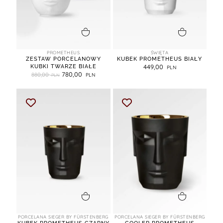
dodaj do koszyka
dodaj do koszyka
PROMETHEUS
ŚWIĘTA
ZESTAW PORCELANOWY
KUBEK PROMETHEUS BIAŁY
KUBKI TWARZE BIAŁE
449,00
780,00
880,00
dodaj do koszyka
dodaj do koszyka
PORCELANA SIEGER BY FÜRSTENBERG
PORCELANA SIEGER BY FÜRSTENBERG