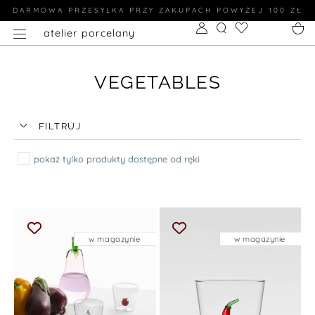
DARMOWA PRZESYLKA PRZY ZAKUPACH POWYŻEJ 100 ZŁ
atelier porcelany
VEGETABLES
FILTRUJ
pokaż tylko produkty dostępne od ręki
w magazynie
w magazynie