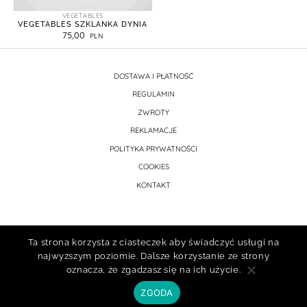
VEGETABLES
VEGETABLES SZKLANKA DYNIA
75,00
DOSTAWA I PŁATNOŚĆ
REGULAMIN
ZWROTY
REKLAMACJE
POLITYKA PRYWATNOŚCI
COOKIES
KONTAKT
Ta strona korzysta z ciasteczek aby świadczyć usługi na
najwyższym poziomie. Dalsze korzystanie ze strony
oznacza, że zgadzasz się na ich użycie.
ZGODA
Prawa autorskie © 2026 atelier porcelany