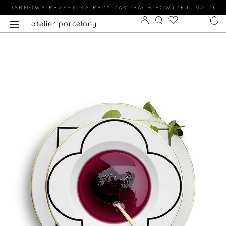
DARMOWA PRZESYLKA PRZY ZAKUPACH POWYŻEJ 100 ZŁ
atelier porcelany