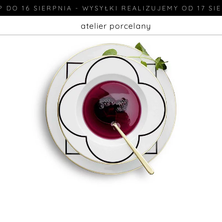
 DO 16 SIERPNIA - WYSYŁKI REALIZUJEMY OD 17 SI
atelier porcelany