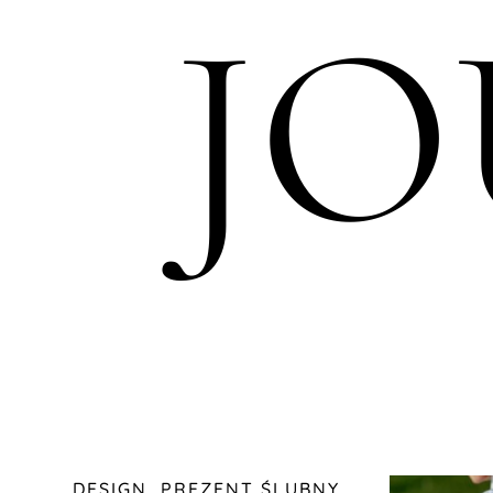
J
DESIGN
,
PREZENT ŚLUBNY