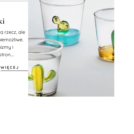
ki
 rzecz, ale
niemożliwe.
izmy i
ron....
WIĘCEJ