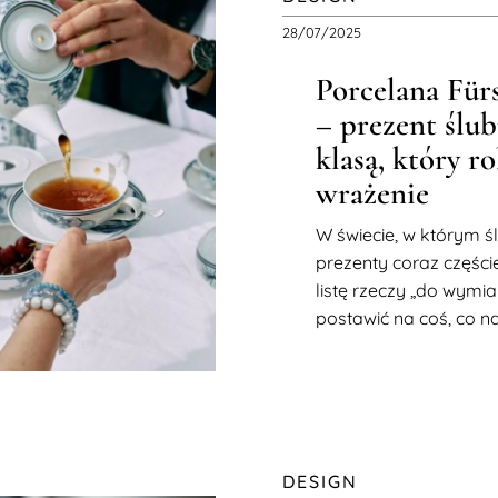
28/07/2025
Porcelana Für
– prezent ślub
klasą, który ro
wrażenie
W świecie, w którym ś
prezenty coraz częście
listę rzeczy „do wymia
postawić na coś, co n
DESIGN