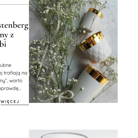
stenberg
ny z
bi
lubne
j trafiają na
ny”, warto
aprawdę...
WIĘCEJ