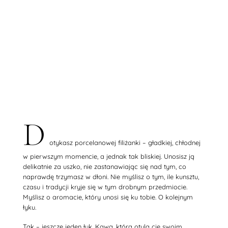
D
otykasz porcelanowej filiżanki – gładkiej, chłodnej
w pierwszym momencie, a jednak tak bliskiej. Unosisz ją
delikatnie za uszko, nie zastanawiając się nad tym, co
naprawdę trzymasz w dłoni. Nie myślisz o tym, ile kunsztu,
czasu i tradycji kryje się w tym drobnym przedmiocie.
Myślisz o aromacie, który unosi się ku tobie. O kolejnym
łyku.
Tak – jeszcze jeden łyk. Kawa, która otula cię swoim