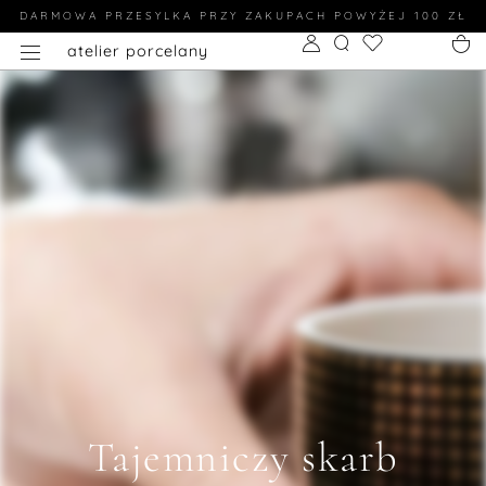
DARMOWA PRZESYLKA PRZY ZAKUPACH POWYŻEJ 100 ZŁ
atelier porcelany
Tajemniczy skarb