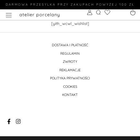
DARMOWA PRZESYLKA PRZY ZAKUPACH POWYŻEJ 100 ZŁ
atelier porcelany
[yith_wcwl_wishlist]
DOSTAWA I PŁATNOŚĆ
REGULAMIN
ZWROTY
REKLAMACJE
POLITYKA PRYWATNOŚCI
COOKIES
KONTAKT