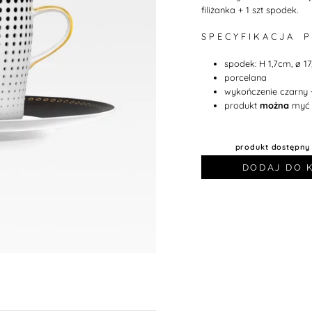
filiżanka + 1 szt spodek.
S P E C Y F I K A C J A P
spodek: H 1,7cm, ø 17
porcelana
wykończenie czarny 
produkt
można
myć 
produkt dostępny
DODAJ DO 