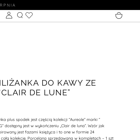
ERPNIA
ILIŻANKA DO KAWY ZE
“CLAIR DE LUNE”
ka plus spodek jest częścią kolekcji “Aureole” marki ”
ostępny jest w wykończeniu „Clair de luna”. Wzór jak
rowany jest fazami księżyca i to one w formie 24
całą kolekcję.
Porcelana sprzedawana w kompletach – 1 szt