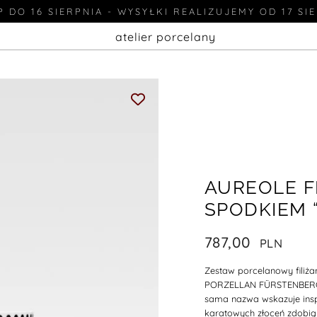
 DO 16 SIERPNIA - WYSYŁKI REALIZUJEMY OD 17 SI
atelier porcelany
AUREOLE F
SPODKIEM 
787,00
Zestaw porcelanowy filiżan
PORZELLAN FÜRSTENBERG” d
sama nazwa wskazuje inspi
karatowych złoceń zdobią 