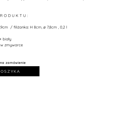
 R O D U K T U :
,9cm / filiżanka: H 8cm, ø 7,8cm , 0,2 l
+ biały
w zmywarce
 na zamówienie
KOSZYKA