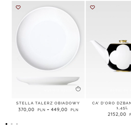
wybierz opcje
dodaj do 
S
STELLA TALERZ OBIADOWY
CA’ D’ORO DZBA
1,45L
370,00
–
449,00
2152,00