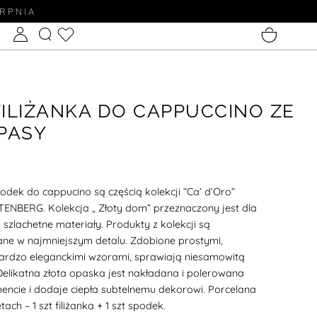
ERPNIA
 FILIŻANKA DO CAPPUCCINO ZE
PASY
podek do cappucino są częścią kolekcji “Ca’ d’Oro”
STENBERG. Kolekcja
„ Złoty dom” przeznaczony jest dla
 szlachetne materiały. Produkty z kolekcji
są
ne w najmniejszym detalu. Zdobione prostymi,
ardzo eleganckimi wzorami, sprawiają niesamowitą
Delikatna złota opaska jest nakładana i polerowana
encie i dodaje ciepła subtelnemu dekorowi.
Porcelana
h – 1 szt filiżanka + 1 szt spodek.