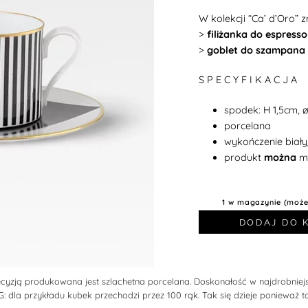
W kolekcji
“Ca’ d’Oro”
zn
>
filiżanka do espress
>
goblet do szampana
S P E C Y F I K A C J A
spodek: H 1,5cm, ø
porcelana
wykończenie biały
produkt
można
m
1 w magazynie (moż
DODAJ DO 
recyzją produkowana jest szlachetna porcelana. Doskonałość w najdrobniejs
 dla przykładu kubek przechodzi przez 100 rąk. Tak się dzieje ponieważ t