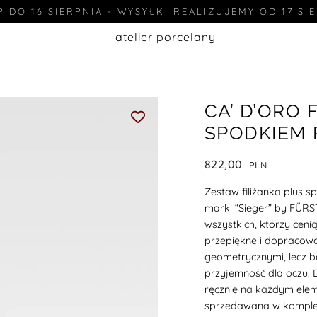
 DO 16 SIERPNIA - WYSYŁKI REALIZUJEMY OD 17 SI
atelier porcelany
CA’ D’ORO
SPODKIEM 
822,00
Zestaw filiżanka plus s
marki “Sieger” by FÜR
wszystkich, którzy cenią
przepiękne i dopracowa
geometrycznymi, lecz b
przyjemność dla oczu.
ręcznie na każdym elem
sprzedawana w kompletac