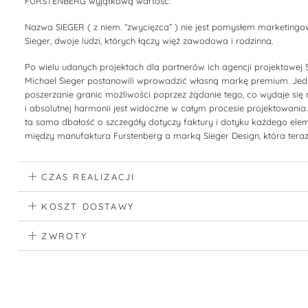
FURSTENBERG wyjątkową wartość.
Nazwa SIEGER ( z niem. “zwycięzca” ) nie jest pomysłem marketingow
Sieger, dwoje ludzi, których łączy więź zawodowa i rodzinna.
Po wielu udanych projektach dla partnerów ich agencji projektowej S
Michael Sieger postanowili wprowadzić własną markę premium. Jedn
poszerzanie granic możliwości poprzez żądanie tego, co wydaje się 
i absolutnej harmonii jest widoczne w całym procesie projektowania. 
ta sama dbałość o szczegóły dotyczy faktury i dotyku każdego ele
między manufaktura Furstenberg a marką Sieger Design, która teraz
CZAS REALIZACJI
KOSZT DOSTAWY
ZWROTY