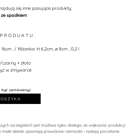
ajdują się inne pasujące produkty:
o ze spodkiem
 P R O D U K T U :
 16cm / filiżanka: H 6,2cm, ø 8cm , 0,2 l
/czarny + złoto
yć w zmywarce
e być zamówiony)
KOSZYKA
zych szczegółach jest możliwa tylko dlatego, że większość produkcji
o małe detale ujawniają prawdziwe rzemiosło i nadają porcelanie