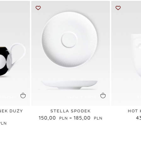
koszyka
wybierz opcje
d
NEK DUŻY
STELLA SPODEK
HOT 
150,00
–
185,00
4