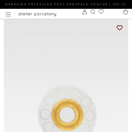
DARMOWA PRZESYLKA PRZY ZAKUPACH POWYŻEJ 100 ZŁ
atelier porcelany