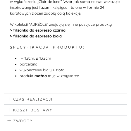
w wykończeniu
„Clair de luna”. Wzór jak sama nazwa wskazuje
inspirowany jest fazami księżyca i to one w formie 24
karatowych złoceń zdobią całą kolekcję.
W kolekcji
“
AURÉOLE
”
znajdują się inne pasujące produkty:
> filiżanka do espresso czarna
> filiżanka do espresso biała
S P E C Y F I K A C J A P R O D U K T U :
H 1,9cm, ø 13,8cm
porcelana
wykończenie biały + złoto
produkt
można
myć w zmywarce
CZAS REALIZACJI
KOSZT DOSTAWY
ZWROTY