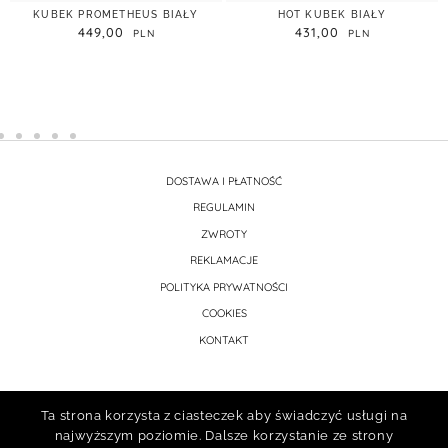
KUBEK PROMETHEUS BIAŁY
HOT KUBEK BIAŁY
449,00
431,00
DOSTAWA I PŁATNOŚĆ
REGULAMIN
ZWROTY
REKLAMACJE
POLITYKA PRYWATNOŚCI
COOKIES
KONTAKT
Ta strona korzysta z ciasteczek aby świadczyć usługi na
najwyższym poziomie. Dalsze korzystanie ze strony