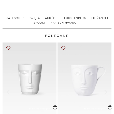
KATEGORIE:
ŚWIĘTA
,
AURÉOLE
,
FURSTENBERG
,
FILIŻANKI I
SPODKI
,
KAP-SUN HWANG
POLECANE
dodaj do koszyka
dodaj do koszyka