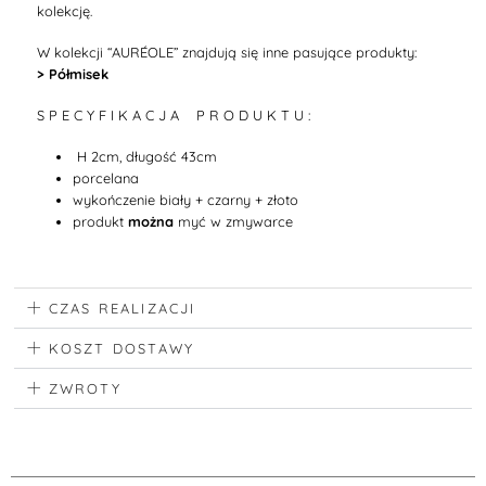
kolekcję.
W kolekcji
“
AURÉOLE
”
znajdują się inne pasujące produkty:
> Półmisek
S P E C Y F I K A C J A P R O D U K T U :
H 2cm, długość 43cm
porcelana
wykończenie biały + czarny + złoto
produkt
można
myć w zmywarce
CZAS REALIZACJI
KOSZT DOSTAWY
ZWROTY