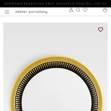
DARMOWA PRZESYLKA PRZY ZAKUPACH POWYŻEJ 100 ZŁ
atelier porcelany