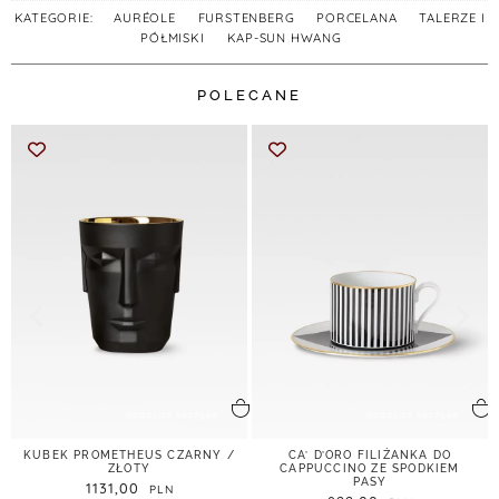
KATEGORIE:
AURÉOLE
,
FURSTENBERG
,
PORCELANA
,
TALERZE I
PÓŁMISKI
,
KAP-SUN HWANG
POLECANE
dodaj do koszyka
dodaj do koszyka
KUBEK PROMETHEUS CZARNY /
CA’ D’ORO FILIŻANKA DO
ZŁOTY
CAPPUCCINO ZE SPODKIEM
PASY
1131,00