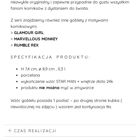
niezwykle oryginalny i zapewne przypadnie do gustu wszystkim
fanom komiksów z dystansem do świata.
Z serii znajdziemy również inne goblety z motywami
komiksowymi:
>
GLAMOUR GIRL
>
MARVELLOUS MONKEY
>
RUMBLE REX
S P E C Y F I K A C J A P R O D U K T U :
H 7,4 cm, ø 8,9 cm , 0,3 l
porcelana
wykończenie wzór STAR MAN + wnętrze złoto 24k
produktu
nie można
myć w zmywarce
Wzór gobletu posiada 1 postać – po drugiej stronie kubka (
niewidocznej na zdjęciu ) wzorem jest kontynuacja tła.
CZAS REALIZACJI