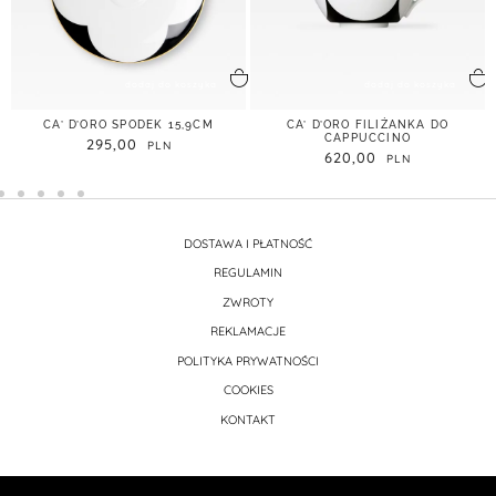
dodaj do koszyka
dodaj do koszyka
CA’ D’ORO SPODEK 15,9CM
CA’ D’ORO FILIŻANKA DO
CAPPUCCINO
295,00
620,00
DOSTAWA I PŁATNOŚĆ
REGULAMIN
ZWROTY
REKLAMACJE
POLITYKA PRYWATNOŚCI
COOKIES
KONTAKT