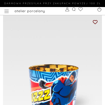
DARMOWA PRZESYLKA PRZY ZAKUPACH POWYŻEJ 100 ZŁ
atelier porcelany