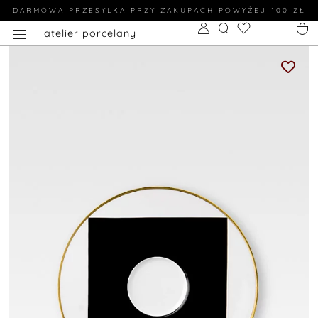
DARMOWA PRZESYLKA PRZY ZAKUPACH POWYŻEJ 100 ZŁ
atelier porcelany