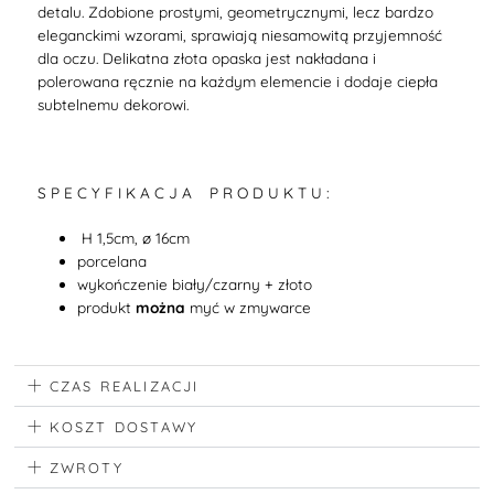
detalu. Zdobione prostymi, geometrycznymi, lecz bardzo
eleganckimi wzorami, sprawiają niesamowitą przyjemność
dla oczu.
Delikatna złota opaska jest nakładana i
polerowana ręcznie na każdym elemencie i dodaje ciepła
subtelnemu dekorowi.
S P E C Y F I K A C J A P R O D U K T U :
H 1,5cm, ø 16cm
porcelana
wykończenie biały/czarny + złoto
produkt
można
myć w zmywarce
CZAS REALIZACJI
KOSZT DOSTAWY
ZWROTY