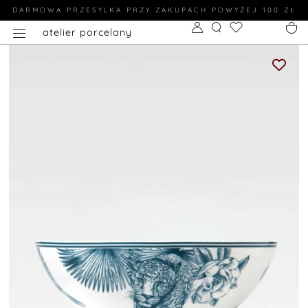
DARMOWA PRZESYLKA PRZY ZAKUPACH POWYŻEJ 100 ZŁ
atelier porcelany