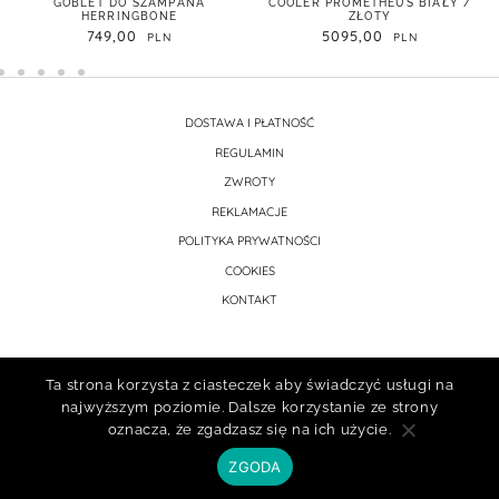
GOBLET DO SZAMPANA
COOLER PROMETHEUS BIAŁY /
HERRINGBONE
ZŁOTY
749,00
5095,00
DOSTAWA I PŁATNOŚĆ
REGULAMIN
ZWROTY
REKLAMACJE
POLITYKA PRYWATNOŚCI
COOKIES
KONTAKT
Ta strona korzysta z ciasteczek aby świadczyć usługi na
najwyższym poziomie. Dalsze korzystanie ze strony
oznacza, że zgadzasz się na ich użycie.
ZGODA
Prawa autorskie © 2026 atelier porcelany