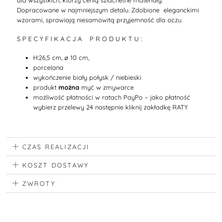
D
opracowane w najmniejszym detalu. Zdobione eleganckimi
wzorami, sprawiają niesamowitą przyjemność dla oczu.
S P E C Y F I K A C J A P R O D U K T U :
H:26,5 cm, ø 10 cm,
porcelana
wykończenie biały połysk / niebieski
produkt
można
myć w zmywarce
możliwość płatności w ratach PayPo – jako płatność
wybierz przelewy 24 następnie kliknij zakładkę RATY
CZAS REALIZACJI
KOSZT DOSTAWY
ZWROTY