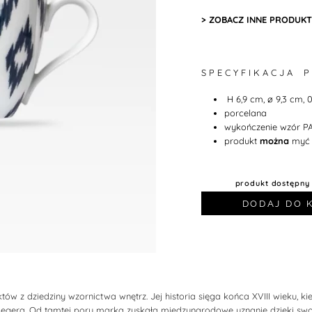
> ZOBACZ INNE PRODUKTY
S P E C Y F I K A C J A P
H 6,9 cm, ø 9,3 cm, 0,
porcelana
wykończenie wzór P
produkt
można
myć 
produkt dostępny
DODAJ DO 
 z dziedziny wzornictwa wnętrz. Jej historia sięga końca XVIII wieku, ki
Siegera. Od tamtej pory marka zyskała międzynarodowe uznanie dzięki sw