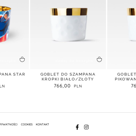
koszyka
dodaj do koszyka
d
PANA STAR
GOBLET DO SZAMPANA
GOBLET
KROPKI BIAŁO/ZŁOTY
PIKOWAN
766,00
7
PRYWATNOŚCI
COOKIES
KONTAKT