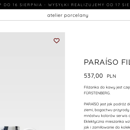
 DO 16 SIERPNIA - WYSYŁKI REALIZUJEMY OD 17 SI
atelier porcelany
PARAÍSO F
537,00
Filiżanka do kawy jest cz
FÜRSTENBERG.
PARAÍSO jest jak podróż do
ziemi, bogactwu przyrody i
mnóstwu kolorów serwis o
Eklektyczna mieszanka wz
jak i zamiłowanie do kole