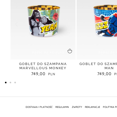
dodaj do koszyka
dodaj do 
Y
GOBLET DO SZAMPANA
GOBLET DO SZAM
MARVELLOUS MONKEY
MAN
749,00
749,00
DOSTAWA I PŁATNOŚĆ
REGULAMIN
ZWROTY
REKLAMACJE
POLITYKA 