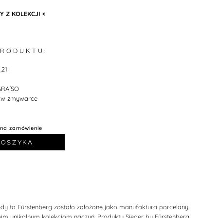
 Z KOLEKCJI <
 R O D U K T U :
21 l
ARAÍSO
w zmywarce
 na zamówienie
KOSZYKA
edy to Fürstenberg zostało założone jako manufaktura porcelany.
oim unikalnym kolekcjom naczyń. Produkty Sieger by Fürstenberg