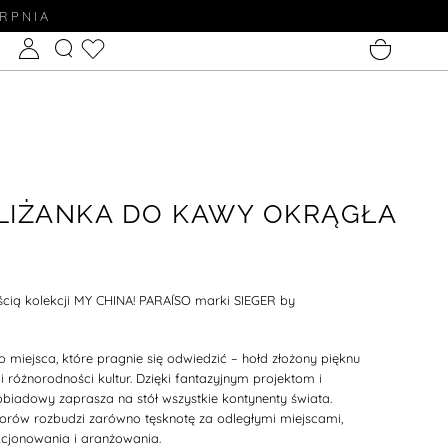
ERPNIA
ILIŻANKA DO KAWY OKRĄGŁA
ęścią kolekcji MY CHINA! PARAÍSO marki SIEGER by
 miejsca, które pragnie się odwiedzić – hołd złożony pięknu
 różnorodności kultur. Dzięki fantazyjnym projektom i
biadowy zaprasza na stół wszystkie kontynenty świata.
orów rozbudzi zarówno tęsknotę za odległymi miejscami,
kcjonowania i aranżowania.