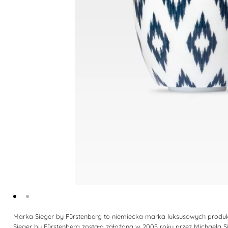
Marka Sieger by Fürstenberg to niemiecka marka luksusowych produktów
Sieger by Fürstenberg została założona w 2005 roku przez Michaela 