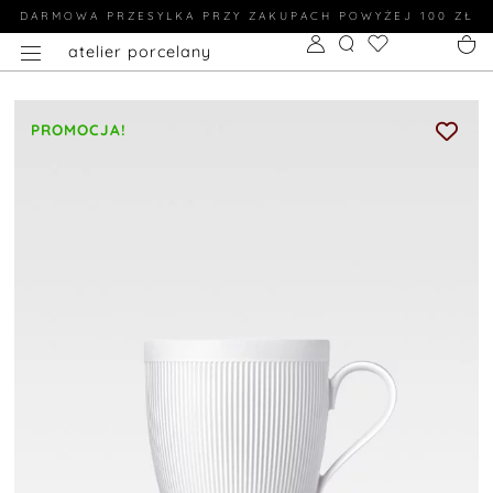
DARMOWA PRZESYLKA PRZY ZAKUPACH POWYŻEJ 100 ZŁ
atelier porcelany
PROMOCJA!