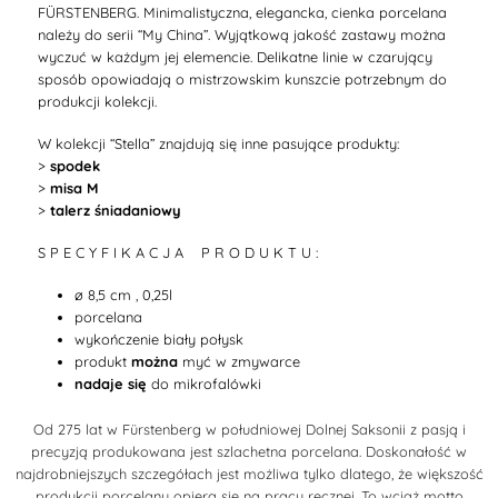
FÜRSTENBERG. Minimalistyczna, elegancka, cienka porcelana
należy do serii “My China”.
Wyjątkową jakość zastawy można
wyczuć w każdym jej elemencie.
Delikatne linie w czarujący
sposób opowiadają o mistrzowskim kunszcie potrzebnym do
produkcji kolekcji.
W kolekcji
“Stella”
znajdują się inne pasujące produkty:
>
spodek
>
misa M
>
talerz śniadaniowy
S P E C Y F I K A C J A P R O D U K T U :
ø 8,5 cm , 0,25l
porcelana
wykończenie biały połysk
produkt
można
myć w zmywarce
nadaje się
do mikrofalówki
Od 275 lat w Fürstenberg w południowej Dolnej Saksonii z pasją i
precyzją produkowana jest szlachetna porcelana. Doskonałość w
najdrobniejszych szczegółach jest możliwa tylko dlatego, że większość
produkcji porcelany opiera się na pracy ręcznej. To wciąż motto