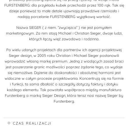
FURSTENBERG: dla przykładu kubek przechodzi przez 100 rąk. Tak się
dzieje ponieważ to małe detale ujawniają prawdziwe rzemiosło i
nadają porcelanie FURSTENBERG wyjątkową wartość.
Nazwa SIEGER ( z niem. “zwycięzca” ) nie jest pomysłem
marketingowym. Za nim stoją Michael i Christian Sieger, dwoje ludzi,
których łączy więź zawodowa i rodzinna.
Po wielu udanych projektach dla partnerów ich agencji projektowej
Sieger design, w 2005 roku Christian i Michael Sieger postanowili
wprowadzić własną markę premium. Jedną z wiodących zasad braci
jest poszerzanie granic możliwości poprzez żądanie tego, co wydaje
się niemożliwe. Dążenie do doskonałości i absolutnej harmonii jest
widoczne w całym procesie projektowania. Koncentrują się na formie
i funkcji, ta sama dbałość o szczegóły dotyczy faktury i dotyku
każdego elementu. Tak powstała współpraca między manufaktura
Furstenberg a marką Sieger Design, która teraz nosi nazwę Sieger by
Furstenberg.
CZAS REALIZACJI