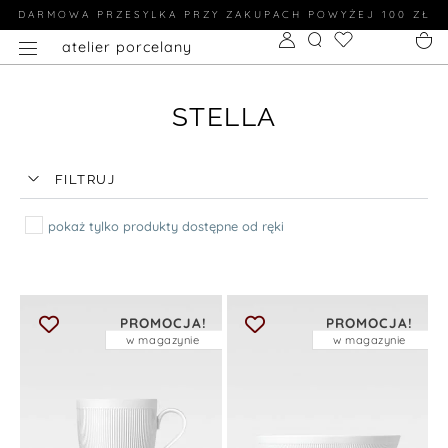
DARMOWA PRZESYLKA PRZY ZAKUPACH POWYŻEJ 100 ZŁ
atelier porcelany
STELLA
FILTRUJ
pokaż tylko produkty dostępne od ręki
PROMOCJA!
PROMOCJA!
w magazynie
w magazynie