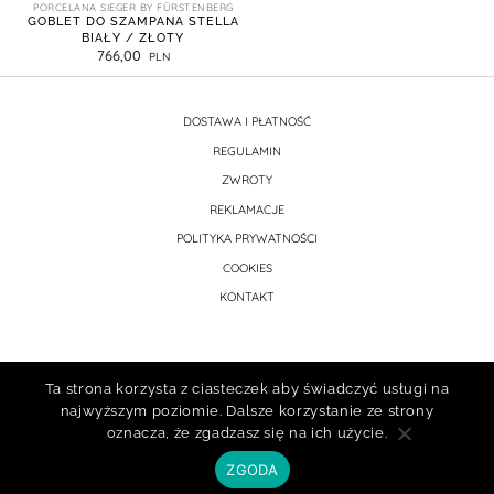
PORCELANA SIEGER BY FÜRSTENBERG
GOBLET DO SZAMPANA STELLA
BIAŁY / ZŁOTY
766,00
DOSTAWA I PŁATNOŚĆ
REGULAMIN
ZWROTY
REKLAMACJE
POLITYKA PRYWATNOŚCI
COOKIES
KONTAKT
Ta strona korzysta z ciasteczek aby świadczyć usługi na
najwyższym poziomie. Dalsze korzystanie ze strony
oznacza, że zgadzasz się na ich użycie.
ZGODA
Prawa autorskie © 2026 atelier porcelany