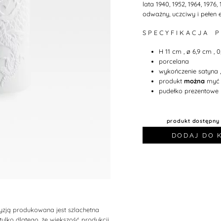
lata 1940, 1952, 1964, 1976
odważny, uczciwy i pełen e
S P E C Y F I K A C J A P
H 11 cm , ø 6,9 cm , 0
porcelana
wykończenie satyna ,
produkt
można
myć 
pudełko prezentowe
produkt dostępny
DODAJ DO 
cyzją produkowana jest szlachetna
ylko dlatego, że większość produkcji