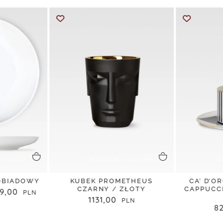
rz opcje
dodaj do koszyka
d
 OBIADOWY
KUBEK PROMETHEUS
CA’ D’O
CZARNY / ZŁOTY
CAPPUCC
49,00
1131,00
8