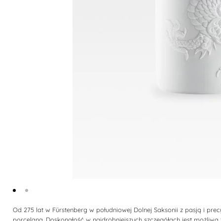
Od 275 lat w Fürstenberg w południowej Dolnej Saksonii z pasją i pre
porcelana. Doskonałość w najdrobniejszych szczegółach jest możliwa t