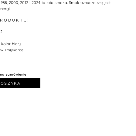
, 1988, 2000, 2012 i 2024 to lata smoka. Smok oznacza siłę, jest
nergii.
 R O D U K T U :
,2l
 kolor biały
w zmywarce
 na zamówienie
KOSZYKA