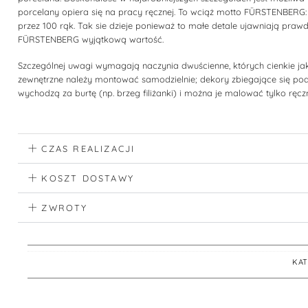
porcelany opiera się na pracy ręcznej. To wciąż motto FÜRSTENBERG:
przez 100 rąk. Tak sie dzieje ponieważ to małe detale ujawniają praw
FÜRSTENBERG wyjątkową wartość.
Szczególnej uwagi wymagają naczynia dwuścienne, których cienkie jak
zewnętrzne należy montować samodzielnie; dekory zbiegające się pod
wychodzą za burtę (np. brzeg filiżanki) i można je malować tylko ręczn
CZAS REALIZACJI
KOSZT DOSTAWY
ZWROTY
KAT