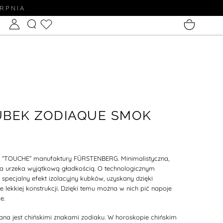
ERPNIA
UBEK ZODIAQUE SMOK
cji “TOUCHE” manufaktury FÜRSTENBERG. Minimalistyczna,
na
urzeka wyjątkową gładkością. O technologicznym
 specjalny efekt izolacyjny kubków, uzyskany dzięki
e lekkiej konstrukcji. Dzięki temu można w nich pić napoje
e.
ana jest chińskimi znakami zodiaku.
W horoskopie chińskim