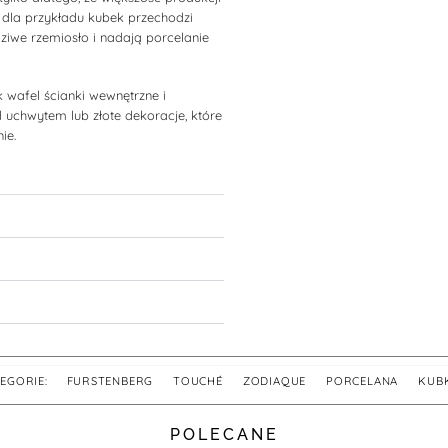
 dla przykładu kubek przechodzi
dziwe rzemiosło i nadają porcelanie
 wafel ścianki wewnętrzne i
 uchwytem lub złote dekoracje, które
ie.
EGORIE:
FURSTENBERG
,
TOUCHÉ
,
ZODIAQUE
,
PORCELANA
,
KUB
POLECANE