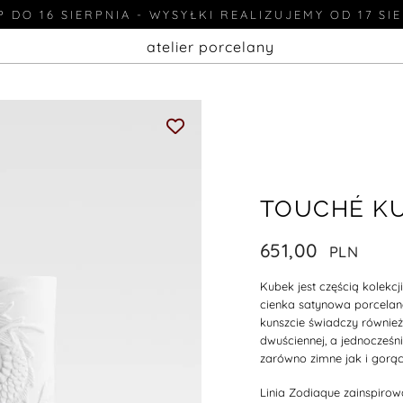
 DO 16 SIERPNIA - WYSYŁKI REALIZUJEMY OD 17 SI
atelier porcelany
TOUCHÉ K
651,00
Kubek jest częścią kolek
cienka satynowa porcela
kunszcie świadczy również
dwuściennej, a jednocześni
zarówno zimne jak i gorąc
Linia Zodiaque z
ainspirow