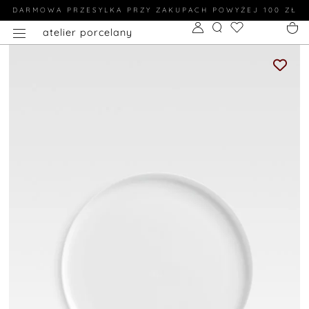
DARMOWA PRZESYLKA PRZY ZAKUPACH POWYŻEJ 100 ZŁ
atelier porcelany