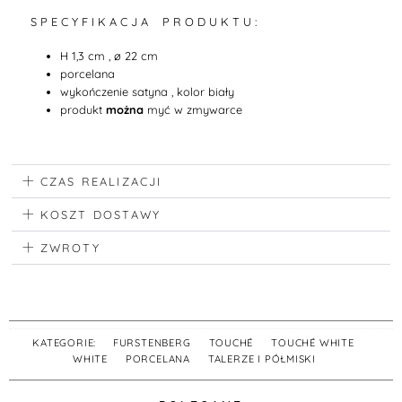
S P E C Y F I K A C J A P R O D U K T U :
H 1,3 cm , ø 22 cm
porcelana
wykończenie satyna , kolor biały
produkt
można
myć w zmywarce
CZAS REALIZACJI
KOSZT DOSTAWY
ZWROTY
KATEGORIE:
FURSTENBERG
,
TOUCHÉ
,
TOUCHÉ WHITE
,
WHITE
,
PORCELANA
,
TALERZE I PÓŁMISKI