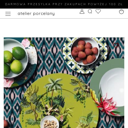
DARMOWA PRZESYLKA PRZY ZAKUPACH POWYŻEJ 100 ZŁ
atelier porcelany