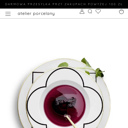
DARMOWA PRZESYLKA PRZY ZAKUPACH POWYŻEJ 100 ZŁ
atelier porcelany