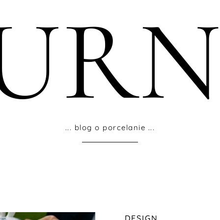
OURN
... blog o porcelanie ...
DESIGN