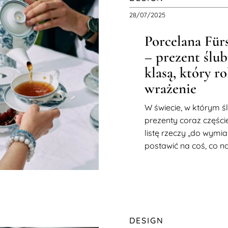
28/07/2025
Porcelana Für
– prezent ślub
klasą, który ro
wrażenie
W świecie, w którym ś
prezenty coraz częście
listę rzeczy „do wymia
postawić na coś, co n
DESIGN