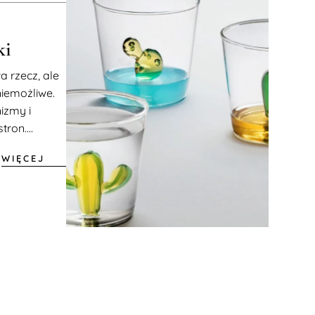
ki
 rzecz, ale
niemożliwe.
izmy i
ron....
WIĘCEJ