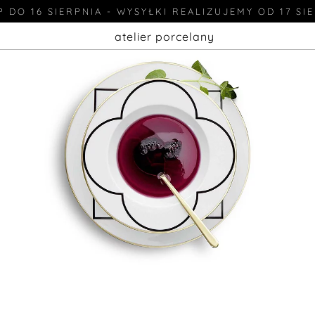
 DO 16 SIERPNIA - WYSYŁKI REALIZUJEMY OD 17 SI
atelier porcelany