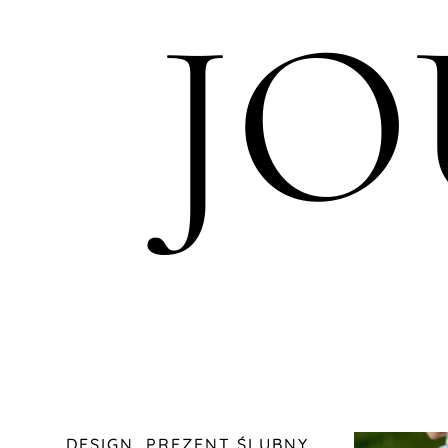
J
DESIGN
,
PREZENT ŚLUBNY