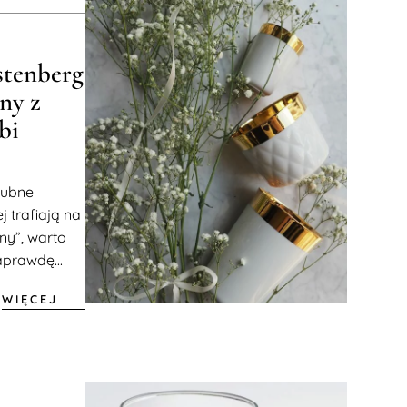
stenberg
ny z
bi
lubne
j trafiają na
ny”, warto
aprawdę...
WIĘCEJ