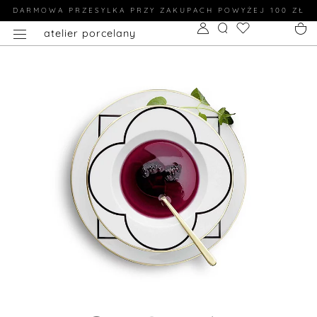
DARMOWA PRZESYLKA PRZY ZAKUPACH POWYŻEJ 100 ZŁ
atelier porcelany