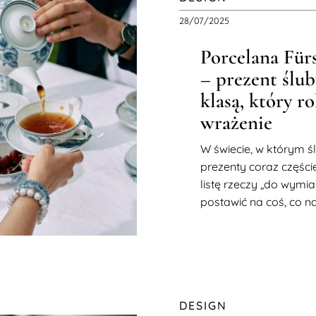
28/07/2025
Porcelana Für
– prezent ślub
klasą, który ro
wrażenie
W świecie, w którym ś
prezenty coraz częście
listę rzeczy „do wymia
postawić na coś, co n
DESIGN