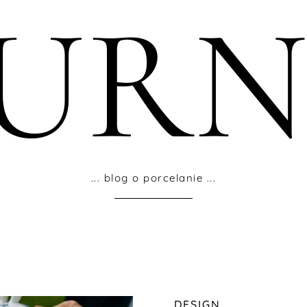
OURN
... blog o porcelanie ...
DESIGN