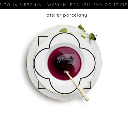
 DO 16 SIERPNIA - WYSYŁKI REALIZUJEMY OD 17 SI
atelier porcelany