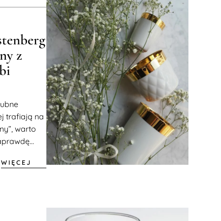
stenberg
ny z
bi
lubne
j trafiają na
ny”, warto
aprawdę...
WIĘCEJ