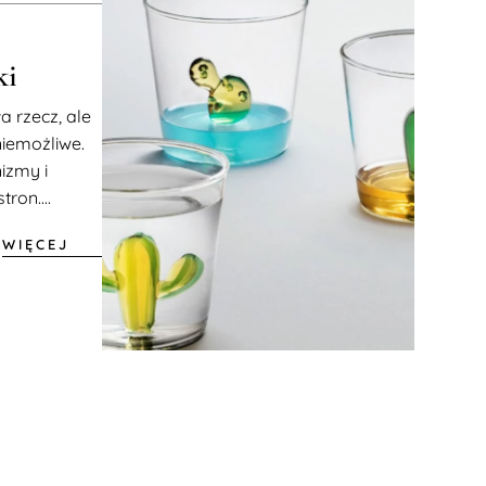
ki
 rzecz, ale
niemożliwe.
izmy i
ron....
WIĘCEJ