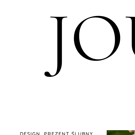
J
DESIGN
,
PREZENT ŚLUBNY