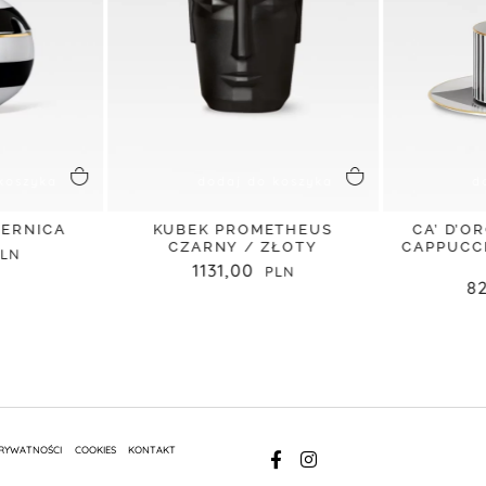
koszyka
dodaj do koszyka
d
IERNICA
KUBEK PROMETHEUS
CA’ D’O
CZARNY / ZŁOTY
CAPPUCC
1131,00
8
PRYWATNOŚCI
COOKIES
KONTAKT