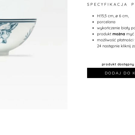
S P E C Y F I K A C J A P
H:15,5 cm, ø 6 cm,
porcelana
wykończenie biały po
produkt
można
myć 
możliwość płatności
24 następnie kliknij
produkt dostępny
DODAJ DO 