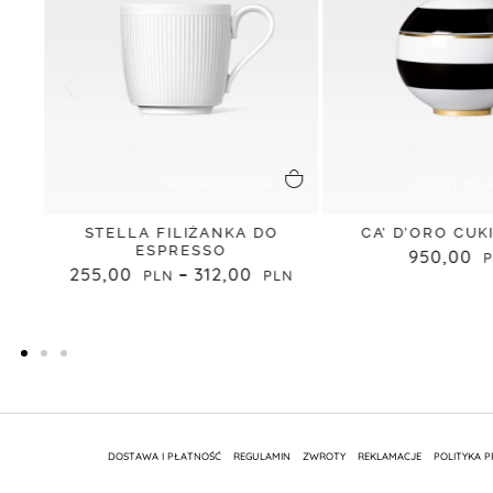
wybierz opcje
dodaj do 
A
STELLA FILIŻANKA DO
CA’ D’ORO CUK
ESPRESSO
950,00
255,00
–
312,00
DOSTAWA I PŁATNOŚĆ
REGULAMIN
ZWROTY
REKLAMACJE
POLITYKA 