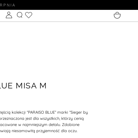
ERPNIA
LUE MISA M
zęścią kolekcji
“PARAISO BLUE”
marki
“Sieger by
przeznaczona jest dla wszystkich, którzy cenią
acowane w najmniejszym detalu. Zdobione
awiają niesamowitą przyjemność dla oczu.