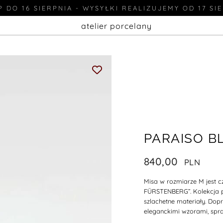
 DO 16 SIERPNIA - WYSYŁKI REALIZUJEMY OD 17 SI
atelier porcelany
PARAISO B
840,00
Misa w rozmiarze M jest c
FÜRSTENBERG”
. Kolekcja
szlachetne materiały. D
opr
eleganckimi wzorami, spr