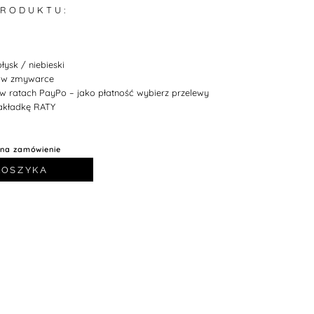
 R O D U K T U :
łysk / niebieski
w zmywarce
 w ratach PayPo – jako płatność wybierz przelewy
 zakładkę RATY
 na zamówienie
KOSZYKA