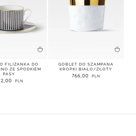
odaj do koszyka
dodaj do koszyka
RO FILIŻANKA DO
GOBLET DO SZAMPANA
GO
INO ZE SPODKIEM
KROPKI BIAŁO/ZŁOTY
PASY
766,00
22,00
Popr