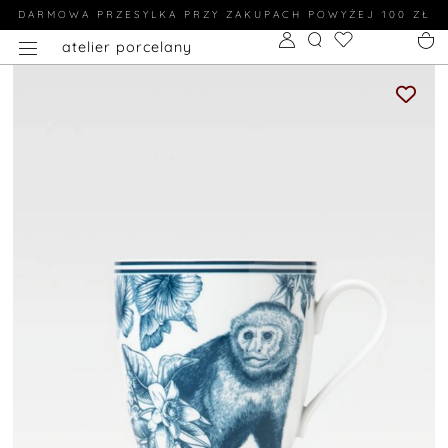
DARMOWA PRZESYLKA PRZY ZAKUPACH POWYŻEJ 100 ZŁ
atelier porcelany