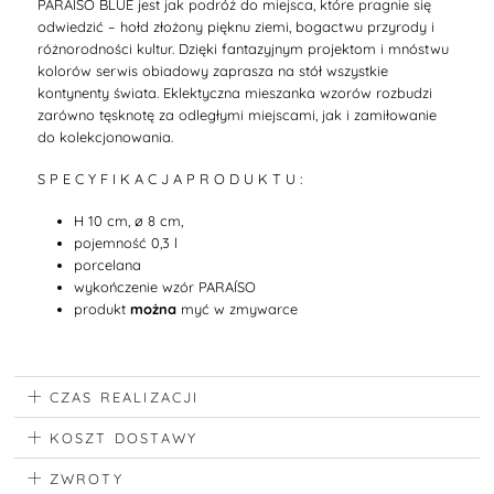
PARAÍSO BLUE jest jak podróż do miejsca, które pragnie się
odwiedzić – hołd złożony pięknu ziemi, bogactwu przyrody i
różnorodności kultur. Dzięki fantazyjnym projektom i mnóstwu
kolorów serwis obiadowy zaprasza na stół wszystkie
kontynenty świata. Eklektyczna mieszanka wzorów rozbudzi
zarówno tęsknotę za odległymi miejscami, jak i zamiłowanie
do kolekcjonowania.
S P E C Y F I K A C J A P R O D U K T U :
H 10 cm, ø 8 cm,
pojemność 0,3 l
porcelana
wykończenie wzór PARAÍSO
produkt
można
myć w zmywarce
CZAS REALIZACJI
KOSZT DOSTAWY
ZWROTY