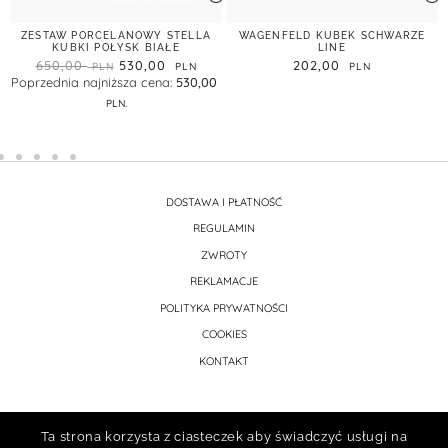
dodaj do koszyka
dodaj do koszyka
ZESTAW PORCELANOWY STELLA
WAGENFELD KUBEK SCHWARZE
KUBKI POŁYSK BIAŁE
LINE
650,00
530,00
202,00
Poprzednia najniższa cena:
530,00
.
DOSTAWA I PŁATNOŚĆ
REGULAMIN
ZWROTY
REKLAMACJE
POLITYKA PRYWATNOŚCI
COOKIES
KONTAKT
Ta strona korzysta z ciasteczek aby świadczyć usługi na