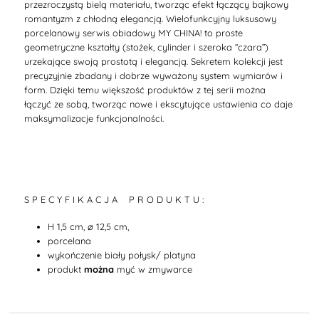
przezroczystą bielą materiału, tworząc efekt łączący bajkowy
romantyzm z chłodną elegancją.
Wielofunkcyjny luksusowy
porcelanowy serwis obiadowy MY CHINA! to proste
geometryczne kształty (stożek, cylinder i szeroka “czara”)
urzekające swoją prostotą i elegancją.
Sekretem kolekcji jest
precyzyjnie zbadany i dobrze wyważony system wymiarów i
form. Dzięki temu większość produktów z tej serii można
łączyć ze sobą, tworząc nowe i ekscytujące ustawienia co daje
maksymalizacje funkcjonalności.
S P E C Y F I K A C J A P R O D U K T U :
H 1,5 cm, ø 12,5 cm,
porcelana
wykończenie biały połysk/ platyna
produkt
można
myć w zmywarce