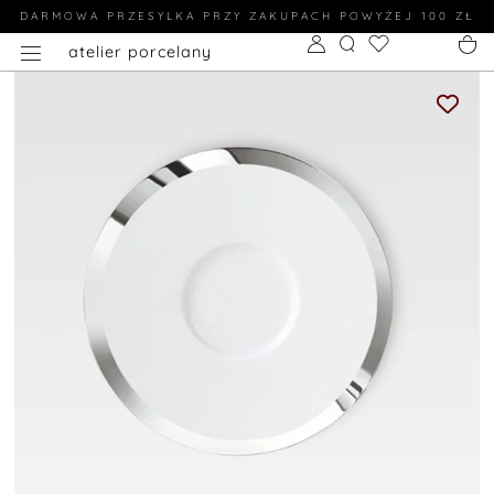
DARMOWA PRZESYLKA PRZY ZAKUPACH POWYŻEJ 100 ZŁ
atelier porcelany